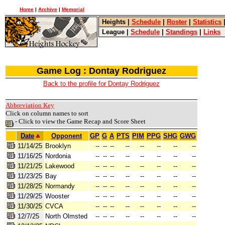
Home
|
Archive
|
Memorial
Heights
|
Schedule
|
Roster
|
Statistics
League
|
Schedule
|
Standings
|
Links
Game Log : Dontay Rodriguez
Back to the profile for Dontay Rodriguez
Abbreviation Key
Click on column names to sort
- Click to view the Game Recap and Score Sheet
Date
Opponent
GP
G
A
PTS
PIM
PPG
SHG
GWG
11/14/25
Brooklyn
--
--
--
--
--
--
--
--
11/16/25
Nordonia
--
--
--
--
--
--
--
--
11/21/25
Lakewood
--
--
--
--
--
--
--
--
11/23/25
Bay
--
--
--
--
--
--
--
--
11/28/25
Normandy
--
--
--
--
--
--
--
--
11/29/25
Wooster
--
--
--
--
--
--
--
--
11/30/25
CVCA
--
--
--
--
--
--
--
--
12/7/25
North Olmsted
--
--
--
--
--
--
--
--