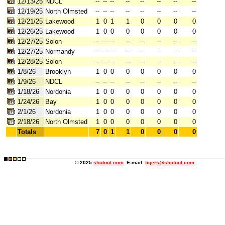
12/13/25
NDCL
--
--
--
--
--
--
--
--
12/19/25
North Olmsted
--
--
--
--
--
--
--
--
12/21/25
Lakewood
1
0
1
1
0
0
0
0
12/26/25
Lakewood
1
0
0
0
0
0
0
0
12/27/25
Solon
--
--
--
--
--
--
--
--
12/27/25
Normandy
--
--
--
--
--
--
--
--
12/28/25
Solon
--
--
--
--
--
--
--
--
1/8/26
Brooklyn
1
0
0
0
0
0
0
0
1/9/26
NDCL
--
--
--
--
--
--
--
--
1/18/26
Nordonia
1
0
0
0
0
0
0
0
1/24/26
Bay
1
0
0
0
0
0
0
0
2/1/26
Nordonia
1
0
0
0
0
0
0
0
2/18/26
North Olmsted
1
0
0
0
0
0
0
0
Totals
7
0
1
1
0
0
0
0
© 2025
shutout.com
E-mail:
tigers@shutout.com